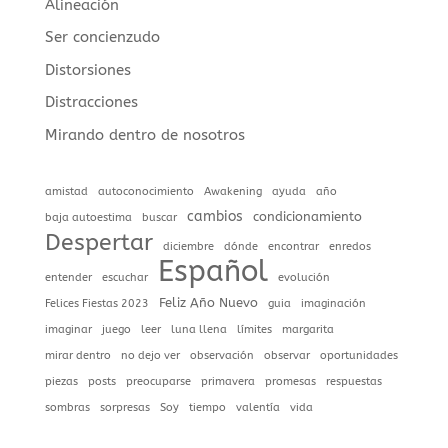
Alineación
Ser concienzudo
Distorsiones
Distracciones
Mirando dentro de nosotros
amistad
autoconocimiento
Awakening
ayuda
año
cambios
condicionamiento
baja autoestima
buscar
Despertar
diciembre
dónde
encontrar
enredos
Español
entender
escuchar
evolución
Feliz Año Nuevo
Felices Fiestas 2023
guia
imaginación
imaginar
juego
leer
luna llena
límites
margarita
mirar dentro
no dejo ver
observación
observar
oportunidades
piezas
posts
preocuparse
primavera
promesas
respuestas
sombras
sorpresas
Soy
tiempo
valentía
vida