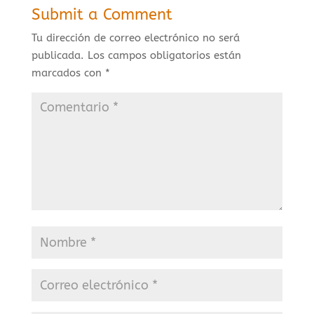
Submit a Comment
Tu dirección de correo electrónico no será
publicada.
Los campos obligatorios están
marcados con
*