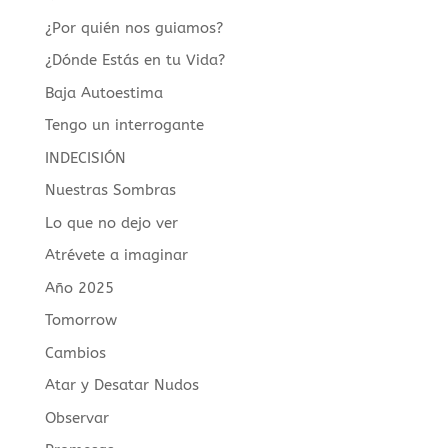
¿Por quién nos guiamos?
¿Dónde Estás en tu Vida?
Baja Autoestima
Tengo un interrogante
INDECISIÓN
Nuestras Sombras
Lo que no dejo ver
Atrévete a imaginar
Año 2025
Tomorrow
Cambios
Atar y Desatar Nudos
Observar