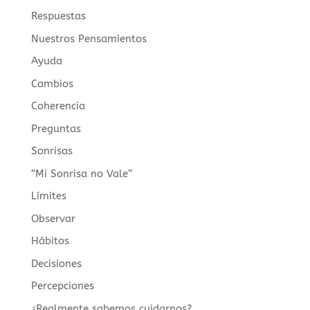
Respuestas
Nuestros Pensamientos
Ayuda
Cambios
Coherencia
Preguntas
Sonrisas
“Mi Sonrisa no Vale”
Límites
Observar
Hábitos
Decisiones
Percepciones
¿Realmente sabemos cuidarnos?