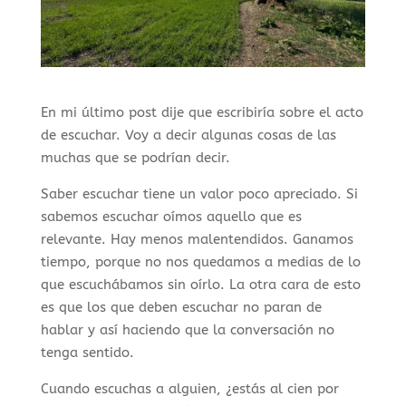
En mi último post dije que escribiría sobre el acto
de escuchar. Voy a decir algunas cosas de las
muchas que se podrían decir.
Saber escuchar tiene un valor poco apreciado. Si
sabemos escuchar oímos aquello que es
relevante. Hay menos malentendidos. Ganamos
tiempo, porque no nos quedamos a medias de lo
que escuchábamos sin oírlo. La otra cara de esto
es que los que deben escuchar no paran de
hablar y así haciendo que la conversación no
tenga sentido.
Cuando escuchas a alguien, ¿estás al cien por