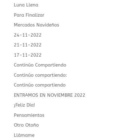
Luna Llena
Para Finalizar
Mercados Navideños
24-11-2022
21-11-2022
17-11-2022
Continúo Compartiendo
Continúo compartiendo:
Continúo compartiendo
ENTRAMOS EN NOVIEMBRE 2022
¡Feliz Día!
Pensamientos
Otro Otoño
Llámame