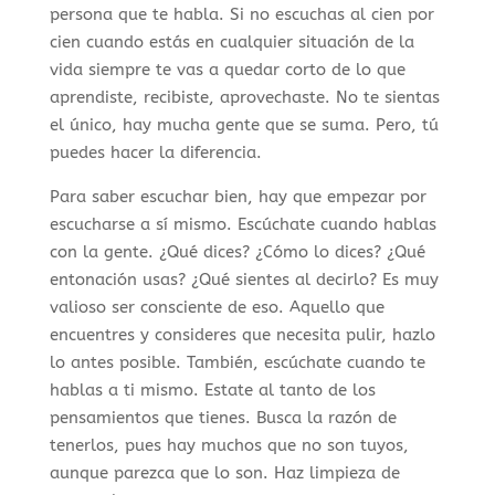
persona que te habla. Si no escuchas al cien por
cien cuando estás en cualquier situación de la
vida siempre te vas a quedar corto de lo que
aprendiste, recibiste, aprovechaste. No te sientas
el único, hay mucha gente que se suma. Pero, tú
puedes hacer la diferencia.
Para saber escuchar bien, hay que empezar por
escucharse a sí mismo. Escúchate cuando hablas
con la gente. ¿Qué dices? ¿Cómo lo dices? ¿Qué
entonación usas? ¿Qué sientes al decirlo? Es muy
valioso ser consciente de eso. Aquello que
encuentres y consideres que necesita pulir, hazlo
lo antes posible. También, escúchate cuando te
hablas a ti mismo. Estate al tanto de los
pensamientos que tienes. Busca la razón de
tenerlos, pues hay muchos que no son tuyos,
aunque parezca que lo son. Haz limpieza de