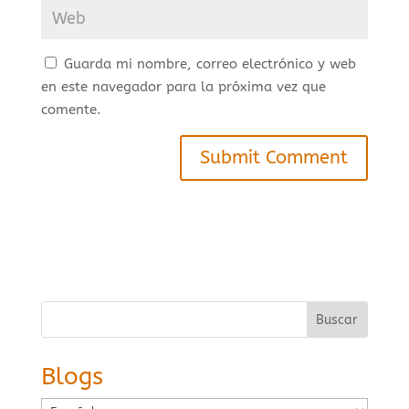
Guarda mi nombre, correo electrónico y web
en este navegador para la próxima vez que
comente.
Buscar
Blogs
Elegir