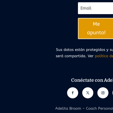
Me
apunto!
Sus datos están protegidos y su
será compartida. Ver
política d
Conéctate con Adel
Adelita Broom ~ Coach Persona