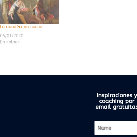
La duodécima noche
06/01/2020
En «blog»
Inspiraciones y
coaching por
email gratuita