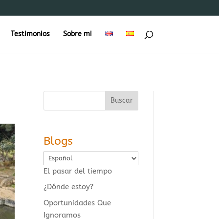
Testimonios
Sobre mi
Buscar
Blogs
Elegir
un
El pasar del tiempo
idioma
¿Dónde estoy?
Oportunidades Que
Ignoramos