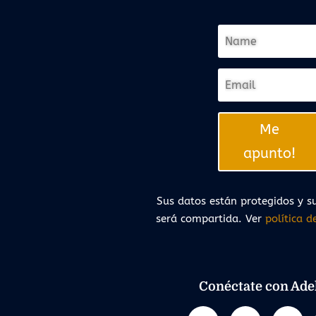
Me
apunto!
Sus datos están protegidos y su
será compartida. Ver
política d
Conéctate con Adel