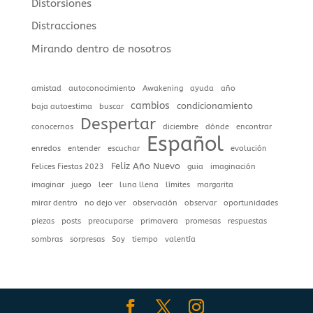
Distorsiones
Distracciones
Mirando dentro de nosotros
amistad
autoconocimiento
Awakening
ayuda
año
cambios
condicionamiento
baja autoestima
buscar
Despertar
conocernos
diciembre
dónde
encontrar
Español
enredos
entender
escuchar
evolución
Feliz Año Nuevo
Felices Fiestas 2023
guia
imaginación
imaginar
juego
leer
luna llena
límites
margarita
mirar dentro
no dejo ver
observación
observar
oportunidades
piezas
posts
preocuparse
primavera
promesas
respuestas
sombras
sorpresas
Soy
tiempo
valentía