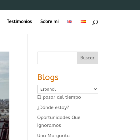
Testimonios
Sobre mi
Buscar
Blogs
Elegir
un
El pasar del tiempo
idioma
¿Dónde estoy?
Oportunidades Que
Ignoramos
Una Margarita