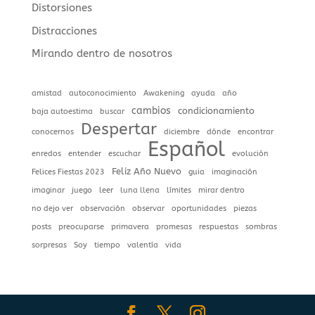
Distorsiones
Distracciones
Mirando dentro de nosotros
amistad
autoconocimiento
Awakening
ayuda
año
cambios
condicionamiento
baja autoestima
buscar
Despertar
conocernos
diciembre
dónde
encontrar
Español
enredos
entender
escuchar
evolución
Feliz Año Nuevo
Felices Fiestas 2023
guia
imaginación
imaginar
juego
leer
luna llena
límites
mirar dentro
no dejo ver
observación
observar
oportunidades
piezas
posts
preocuparse
primavera
promesas
respuestas
sombras
sorpresas
Soy
tiempo
valentía
vida