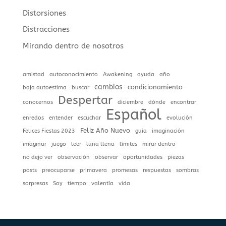
Distorsiones
Distracciones
Mirando dentro de nosotros
amistad
autoconocimiento
Awakening
ayuda
año
cambios
condicionamiento
baja autoestima
buscar
Despertar
conocernos
diciembre
dónde
encontrar
Español
enredos
entender
escuchar
evolución
Feliz Año Nuevo
Felices Fiestas 2023
guia
imaginación
imaginar
juego
leer
luna llena
límites
mirar dentro
no dejo ver
observación
observar
oportunidades
piezas
posts
preocuparse
primavera
promesas
respuestas
sombras
sorpresas
Soy
tiempo
valentía
vida