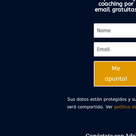
coaching por
email gratuita
Me
apunto!
Sus datos están protegidos y su
será compartida. Ver
política d
Conéctate con Adel