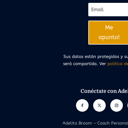
Me
apunto!
Sus datos están protegidos y su
será compartida. Ver
política d
Conéctate con Adel
Adelita Broom ~ Coach Persona